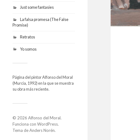
Just some fantasies
La falsa promesa (The False
Promise)
Retratos
Yo somos
Página del pintor Alfonso del Moral
(Murcia, 1992) en la que se muestra
su obra más reciente.
© 2026
Alfonso del Moral
.
Funciona con
WordPress
.
Tema de
Anders Norén
.