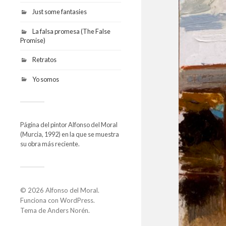
Just some fantasies
La falsa promesa (The False
Promise)
Retratos
Yo somos
Página del pintor Alfonso del Moral
(Murcia, 1992) en la que se muestra
su obra más reciente.
© 2026
Alfonso del Moral
.
Funciona con
WordPress
.
Tema de
Anders Norén
.