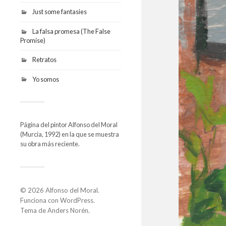
Just some fantasies
La falsa promesa (The False
Promise)
Retratos
Yo somos
Página del pintor Alfonso del Moral
(Murcia, 1992) en la que se muestra
su obra más reciente.
© 2026
Alfonso del Moral
.
Funciona con
WordPress
.
Tema de
Anders Norén
.