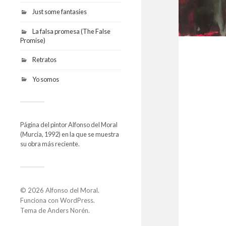
Just some fantasies
La falsa promesa (The False
Promise)
Retratos
Yo somos
Página del pintor Alfonso del Moral
(Murcia, 1992) en la que se muestra
su obra más reciente.
© 2026
Alfonso del Moral
.
Funciona con
WordPress
.
Tema de
Anders Norén
.