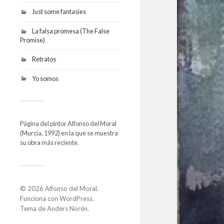
Just some fantasies
La falsa promesa (The False
Promise)
Retratos
Yo somos
Página del pintor Alfonso del Moral
(Murcia, 1992) en la que se muestra
su obra más reciente.
© 2026
Alfonso del Moral
.
Funciona con
WordPress
.
Tema de
Anders Norén
.