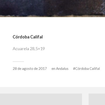
Córdoba Califal
Acuarela 28,5×19
28 de agosto de 2017
en
Andalus
Córdoba Califal