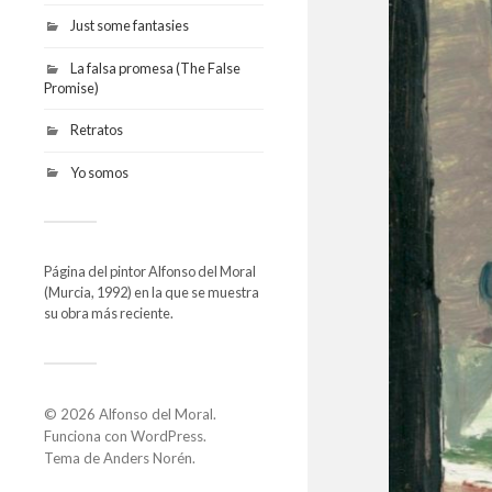
Just some fantasies
La falsa promesa (The False
Promise)
Retratos
Yo somos
Página del pintor Alfonso del Moral
(Murcia, 1992) en la que se muestra
su obra más reciente.
© 2026
Alfonso del Moral
.
Funciona con
WordPress
.
Tema de
Anders Norén
.