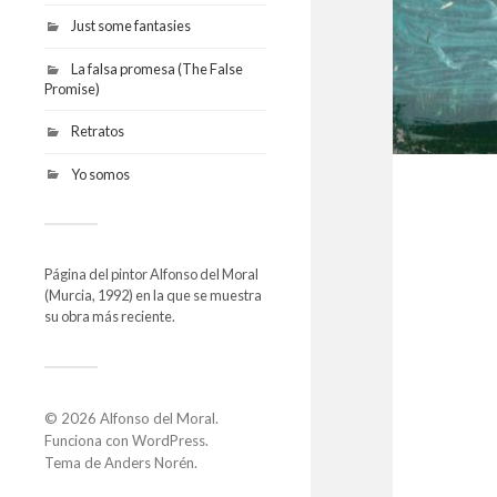
Just some fantasies
La falsa promesa (The False
Promise)
Retratos
Yo somos
Página del pintor Alfonso del Moral
(Murcia, 1992) en la que se muestra
su obra más reciente.
© 2026
Alfonso del Moral
.
Funciona con
WordPress
.
Tema de
Anders Norén
.