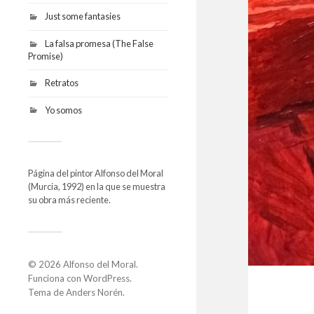
Just some fantasies
La falsa promesa (The False
Promise)
Retratos
Yo somos
Página del pintor Alfonso del Moral
(Murcia, 1992) en la que se muestra
su obra más reciente.
© 2026
Alfonso del Moral
.
Funciona con
WordPress
.
Tema de
Anders Norén
.